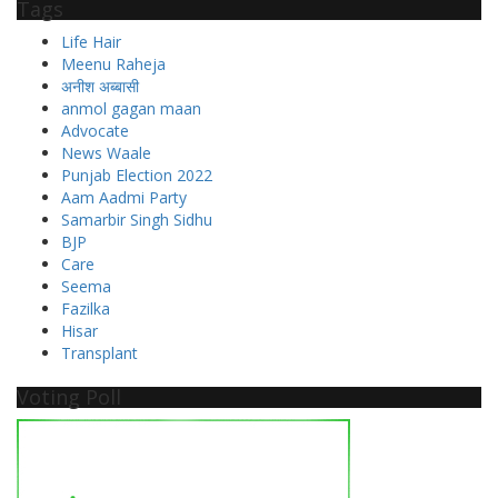
Tags
Life Hair
Meenu Raheja
अनीश अब्बासी
anmol gagan maan
Advocate
News Waale
Punjab Election 2022
Aam Aadmi Party
Samarbir Singh Sidhu
BJP
Care
Seema
Fazilka
Hisar
Transplant
Voting Poll