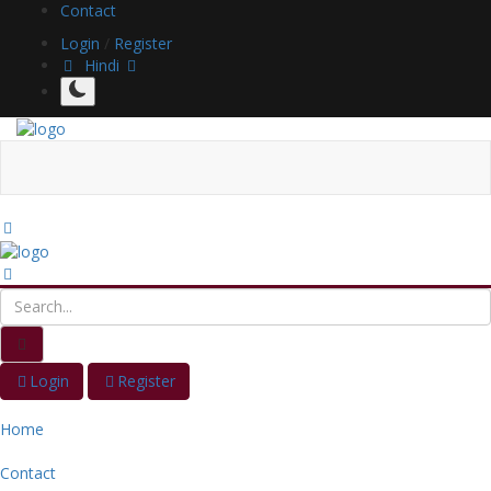
Contact
Login
/
Register
Hindi
Login
Register
Home
Contact